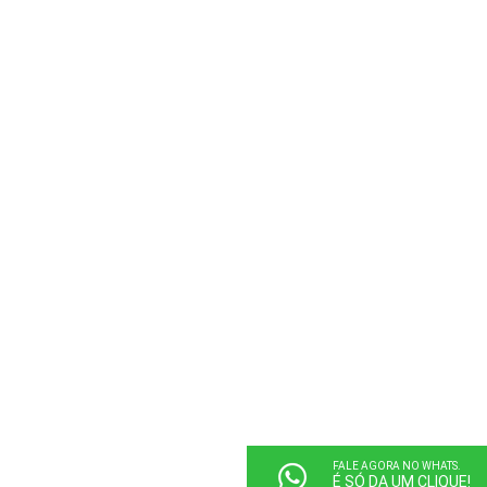
FALE AGORA NO WHATS.
É SÓ DA UM CLIQUE!