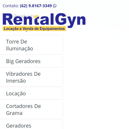
All Products
>>
Motobombas
>>Motobomba Injetora – TDI30N5B – 1 1/4″ x 3/4″
Contato:
(62) 9.8167-3349
All Products
Construção Civil
HOME
Torre De
Iluminação
QUEM SOMOS
Big Geradores
EQUIPAMENTOS
Vibradores De
ORÇAMENTO
Imersão
NOTÍCIAS
Locação
FALE CONOSCO
Cortadores De
Grama
Geradores