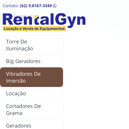
All Products
>>
Vibradores de Imersão
Contato:
(62) 9.8167-3349
All Products
Construção Civil
HOME
Torre De
Iluminação
QUEM SOMOS
Big Geradores
EQUIPAMENTOS
Vibradores De
ORÇAMENTO
Imersão
NOTÍCIAS
Locação
FALE CONOSCO
Cortadores De
Grama
Geradores