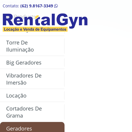
All Products
>>
Geradores
>>Gerador Série ATS – TD7000CX3ED
Contato:
(62) 9.8167-3349
All Products
Construção Civil
HOME
Torre De
Iluminação
QUEM SOMOS
Big Geradores
EQUIPAMENTOS
Vibradores De
ORÇAMENTO
Imersão
NOTÍCIAS
Locação
FALE CONOSCO
Cortadores De
Grama
Geradores